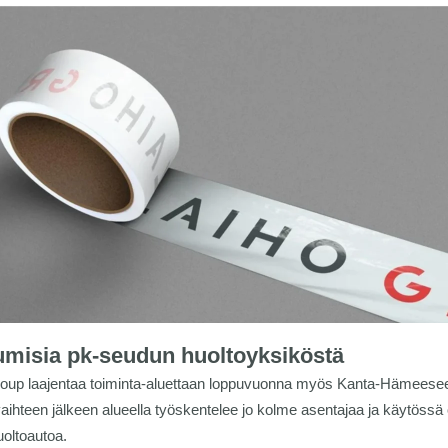
misia pk-seudun huoltoyksiköstä
roup laajentaa toiminta-aluettaan loppuvuonna myös Kanta-Hämeese
ihteen jälkeen alueella työskentelee jo kolme asentajaa ja käytöss
uoltoautoa.