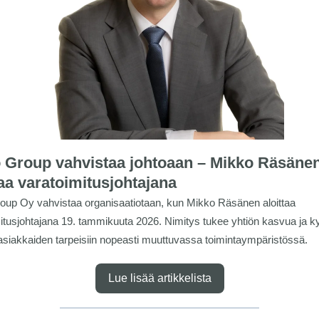
 Group vahvistaa johtoaan – Mikko Räsäne
taa varatoimitusjohtajana
oup Oy vahvistaa organisaatiotaan, kun Mikko Räsänen aloittaa
itusjohtajana 19. tammikuuta 2026. Nimitys tukee yhtiön kasvua ja 
asiakkaiden tarpeisiin nopeasti muuttuvassa toimintaympäristössä.
Lue lisää artikkelista