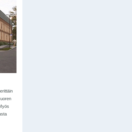
rittäin
vuoren
 Myös
usta