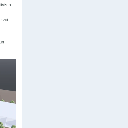
iivista
e voi
run