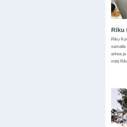
Riku 
Riku Kun
samalla 
arkea ja
mitä Rik