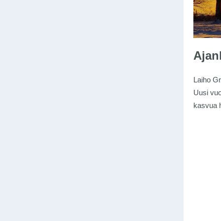
Ajan
Laiho Gr
Uusi vuo
kasvua h