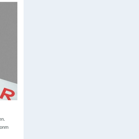
en.
ä onm