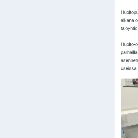
Huoltopu
aikana o
taloyhti
Huolto-os
parhailla
asenneta
useissa k