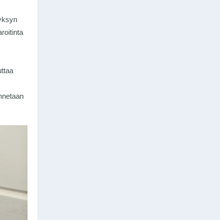
syksyn
roitinta
uttaa
annetaan