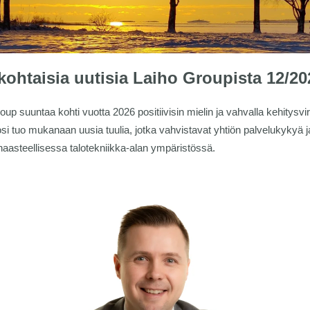
kohtaisia uutisia Laiho Groupista 12/20
oup suuntaa kohti vuotta 2026 positiivisin mielin ja vahvalla kehitysvir
si tuo mukanaan uusia tuulia, jotka vahvistavat yhtiön palvelukykyä j
aasteellisessa talotekniikka-alan ympäristössä.