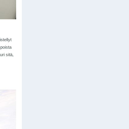
stellyt
mpoista
ri sitä,