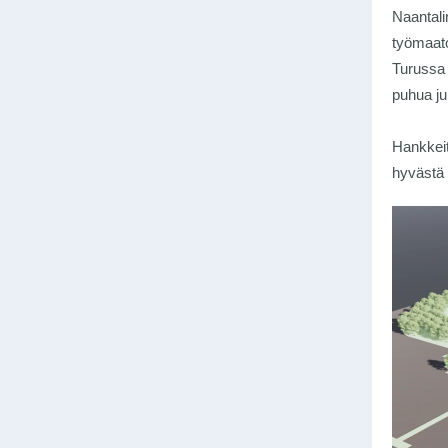
Naantalin
työmaat
Turussa 
puhua jul
Hankkeit
hyvästä 