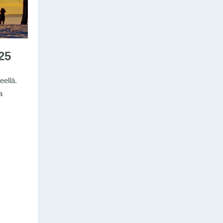
25
eellä.
a