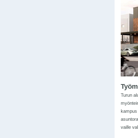
Työm
Turun al
myöntein
kampus 
asuntor
vaille va