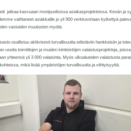
oli jatkaa kasvuaan monipuolisissa asiakasprojekteissa. Kesän ja 
lemme vaihtaneet asiakkaille jo yli 900 verkkovirtaan kytkettyä palova
öiden vastuiden muutosten myötä.
asto osallistuu aktiivisesti turvallisuutta edistäviin hankkeisiin ja tote
an useita toimitilojen ja muiden kiinteistöjen valaistusprojekteja, joissa
an yhteensä yli 3 000 valaisinta. Myös ulkoalueiden valaistusta par
ohteissa, mikä lisää ympäristöjen turvallisuutta ja viihtyisyyttä.