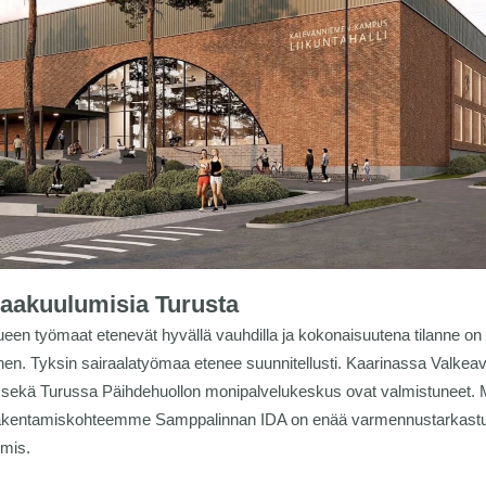
aakuulumisia Turusta
ueen työmaat etenevät hyvällä vauhdilla ja kokonaisuutena tilanne on e
en. Tyksin sairaalatyömaa etenee suunnitellusti. Kaarinassa Valkea
sekä Turussa Päihdehuollon monipalvelukeskus ovat valmistuneet.
akentamiskohteemme Samppalinnan IDA on enää varmennustarkast
lmis.