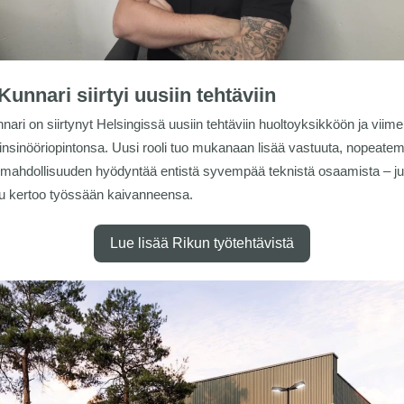
Kunnari siirtyi uusiin tehtäviin
nari on siirtynyt Helsingissä uusiin tehtäviin huoltoyksikköön ja viimei
insinööriopintonsa. Uusi rooli tuo mukanaan lisää vastuuta, nopeate
 mahdollisuuden hyödyntää entistä syvempää teknistä osaamista – juu
u kertoo työssään kaivanneensa.
Lue lisää Rikun työtehtävistä