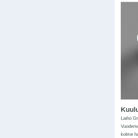
Kuulu
Laiho G
Vuodenva
kolme h